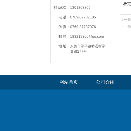
板定
联系QQ：
1301868866
电 话：
0769-87737185
上一条
下一条
传 真：
0769-87737076
邮 箱：
183219305@qq.com
地 址：
东莞市常平镇桥沥村常
黄路277号
网站首页
公司介绍