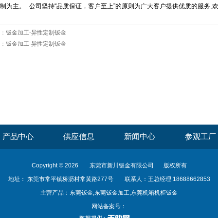
制为主。 公司坚持“品质保证，客户至上”的原则为广大客户提供优质的服务,欢
：
钣金加工-异性定制钣金
：
钣金加工-异性定制钣金
产品中心
供应信息
新闻中心
参观工厂
Copyright © 2026
东莞市新川钣金有限公司
版权所有
地址： 东莞市常平镇桥沥村常黄路277号
联系人：王总经理 18688662853
主营产品：东莞钣金,东莞钣金加工,东莞机箱机柜钣金
网站备案号：