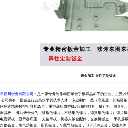
钣金加工-异性定制钣金
市新川钣金有限公司
：是一家专业制作精密钣金手板样品加工的企业。主要以
 公司拥有一批钣金行业高水平的技术人才，专业制作一些（高难度）的精密钣
阿玛达精密数控折弯机15台，重型油压成型机3台和铆钉机，抽孔机，攻牙机
器背板 ，弹片钣金分为（铍铜的弹片，不锈钢的弹片，弹簧钢的弹片）弹片
电视背板，显示器底座 ，支架手板，机器人钣金配件，交换机钣金 ，手机屏蔽
灯饰钣金，燃气炉钣金，厨具钣金，车载导航钣金，电子元件五金，器械壳体，