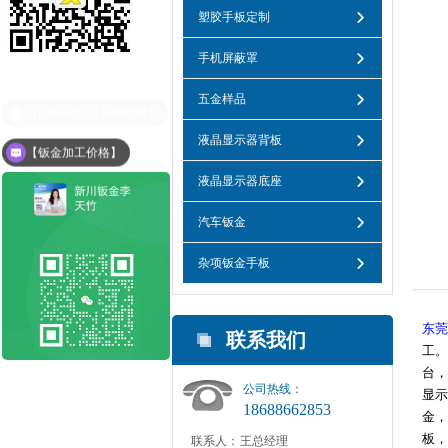
塑胶手板定制
手机屏蔽罩
五金样品
液晶显示器背板
【钣金加工价格】
液晶显示器底座
汽车钣金
杂项钣金手板
东莞
联系我们
工。
台，
公司热线：
显示
18688662853
金，
板，
联系人：
王总经理